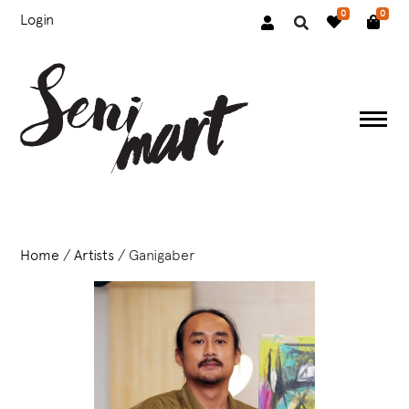
0
0
Login
Home
/
Artists
/ Ganigaber